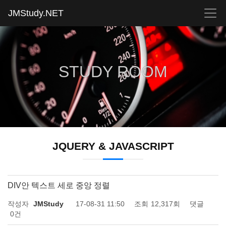
JMStudy.NET
STUDY ROOM
JQUERY & JAVASCRIPT
DIV안 텍스트 세로 중앙 정렬
작성자
JMStudy
17-08-31 11:50
조회
12,317회
댓글
0건