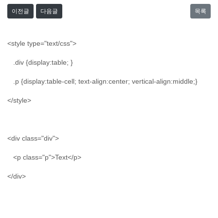
이전글
다음글
목록
<style type="text/css">
.div {display:table; }
.p {display:table-cell; text-align:center; vertical-align:middle;}
</style>
<div class="div">
<p class="p">Text</p>
</div>