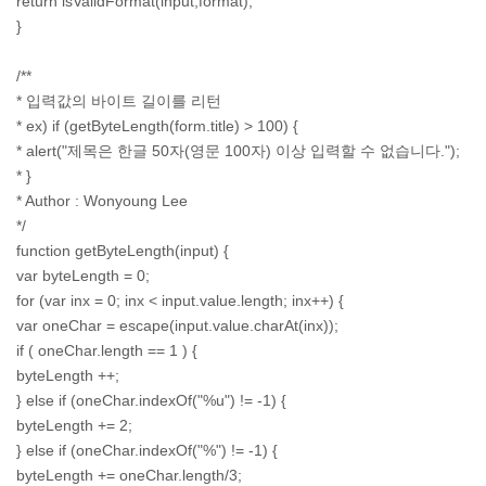
return isValidFormat(input,format);
}
/**
* 입력값의 바이트 길이를 리턴
* ex) if (getByteLength(form.title) > 100) {
* alert("제목은 한글 50자(영문 100자) 이상 입력할 수 없습니다.");
* }
* Author : Wonyoung Lee
*/
function getByteLength(input) {
var byteLength = 0;
for (var inx = 0; inx < input.value.length; inx++) {
var oneChar = escape(input.value.charAt(inx));
if ( oneChar.length == 1 ) {
byteLength ++;
} else if (oneChar.indexOf("%u") != -1) {
byteLength += 2;
} else if (oneChar.indexOf("%") != -1) {
byteLength += oneChar.length/3;