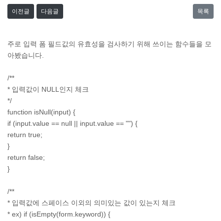
이전글
다음글
목록
주로 입력 폼 필드값의 유효성을 검사하기 위해 쓰이는 함수들을 모
아봤습니다.
/**
* 입력값이 NULL인지 체크
*/
function isNull(input) {
if (input.value == null || input.value == "") {
return true;
}
return false;
}
/**
* 입력값에 스페이스 이외의 의미있는 값이 있는지 체크
* ex) if (isEmpty(form.keyword)) {