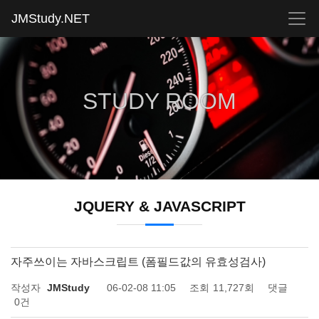
JMStudy.NET
STUDY ROOM
JQUERY & JAVASCRIPT
자주쓰이는 자바스크립트 (폼필드값의 유효성검사)
작성자
JMStudy
06-02-08 11:05
조회
11,727회
댓글
0건