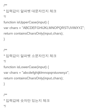
/**
* 입력값이 알파벳 대문자인지 체크
*/
function isUpperCase(input) {
var chars = "ABCDEFGHIJKLMNOPQRSTUVWXYZ";
return containsCharsOnly(input,chars);
}
/**
* 입력값이 알파벳 소문자인지 체크
*/
function isLowerCase(input) {
var chars = "abcdefghijklmnopqrstuvwxyz";
return containsCharsOnly(input,chars);
}
/**
* 입력값에 숫자만 있는지 체크
*/