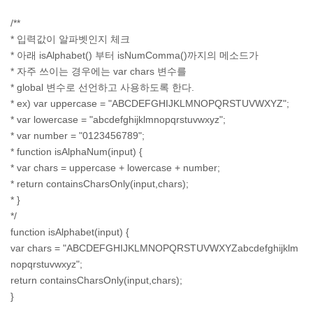
/**
* 입력값이 알파벳인지 체크
* 아래 isAlphabet() 부터 isNumComma()까지의 메소드가
* 자주 쓰이는 경우에는 var chars 변수를
* global 변수로 선언하고 사용하도록 한다.
* ex) var uppercase = "ABCDEFGHIJKLMNOPQRSTUVWXYZ";
* var lowercase = "abcdefghijklmnopqrstuvwxyz";
* var number = "0123456789";
* function isAlphaNum(input) {
* var chars = uppercase + lowercase + number;
* return containsCharsOnly(input,chars);
* }
*/
function isAlphabet(input) {
var chars = "ABCDEFGHIJKLMNOPQRSTUVWXYZabcdefghijklm
nopqrstuvwxyz";
return containsCharsOnly(input,chars);
}