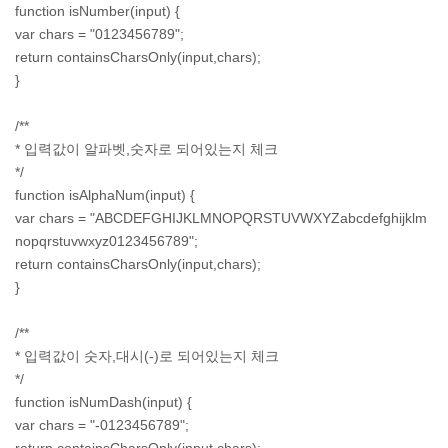
function isNumber(input) {
var chars = "0123456789";
return containsCharsOnly(input,chars);
}
/**
* 입력값이 알파벳,숫자로 되어있는지 체크
*/
function isAlphaNum(input) {
var chars = "ABCDEFGHIJKLMNOPQRSTUVWXYZabcdefghijklm
nopqrstuvwxyz0123456789";
return containsCharsOnly(input,chars);
}
/**
* 입력값이 숫자,대시(-)로 되어있는지 체크
*/
function isNumDash(input) {
var chars = "-0123456789";