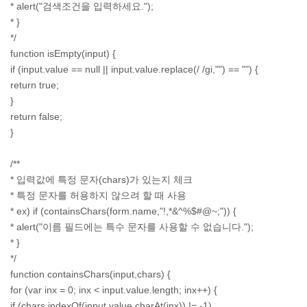
* alert("검색조건을 입력하세요.");
* }
*/
function isEmpty(input) {
if (input.value == null || input.value.replace(/ /gi,"") == "") {
return true;
}
return false;
}
/**
* 입력값에 특정 문자(chars)가 있는지 체크
* 특정 문자를 허용하지 않으려 할 때 사용
* ex) if (containsChars(form.name,"!,*&^%$#@~;")) {
* alert("이름 필드에는 특수 문자를 사용할 수 없습니다.");
* }
*/
function containsChars(input,chars) {
for (var inx = 0; inx < input.value.length; inx++) {
if (chars.indexOf(input.value.charAt(inx)) != -1)