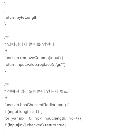
}
}
return byteLength;
}
/**
* 입력값에서 콤마를 없앤다.
*/
function removeComma(input) {
return input.value.replace(/,/gi,"");
}
/**
* 선택된 라디오버튼이 있는지 체크
*/
function hasCheckedRadio(input) {
if (input.length > 1) {
for (var inx = 0; inx < input.length; inx++) {
if (input[inx].checked) return true;